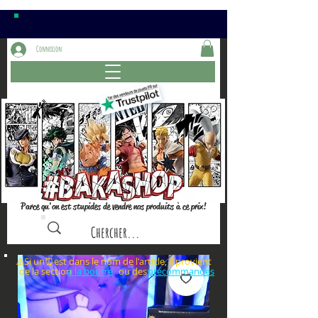
Connexion
Parce qu'on est stupides de vendre nos produits à ce prix!
⚠️Si un⏰est dans le nom de l'article, il provient
de la section ou des
à la bourre
précommandes